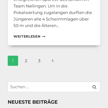
Team Nellingen. Um in die
Pokalwertung zugelangen durften die
Jüngeren alle 4 Schwimmlagen über
50 m und die Älteren…
ALLE
WEITERLESEN
BEITRÄGE
2012
Seitennavigation
Nächste
1
2
3
Seite
Suchen
nach:
NEUESTE BEITRÄGE