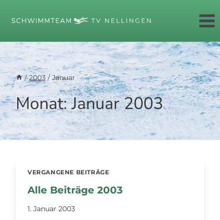
Zum
Inhalt
springen
/
2003
/
Januar
Monat: Januar 2003
VERGANGENE BEITRÄGE
Alle Beiträge 2003
1. Januar 2003