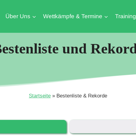
Über Uns
Wettkämpfe & Termine
Trainin
estenliste und Rekor
Startseite
»
Bestenliste & Rekorde