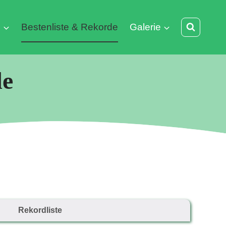
g
Bestenliste & Rekorde
Galerie
de
Rekordliste