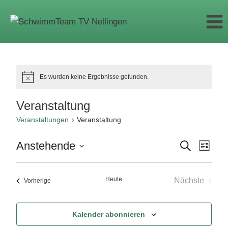
Zum
Inhalt
springen
Es wurden keine Ergebnisse gefunden.
Veranstaltung
Veranstaltungen
Veranstaltung
Anstehende
Suche
Veranstalt
Vera
Liste
Datum
Suche
Ansi
wählen.
und
Heute
Nächste
Veranstaltungen
Vorherige
Navi
Ansichten,
Veranstalt
Navigation
Kalender abonnieren