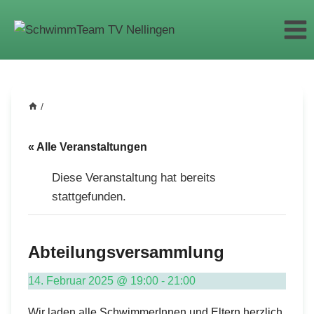
Zum
Inhalt
springen
/
« Alle Veranstaltungen
Diese Veranstaltung hat bereits
stattgefunden.
Abteilungsversammlung
14. Februar 2025 @ 19:00
-
21:00
Wir laden alle SchwimmerInnen und Eltern herzlich